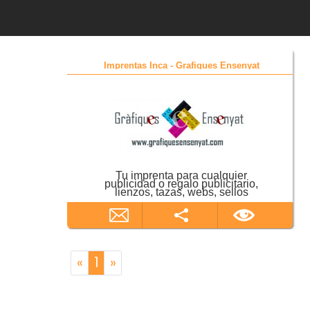
Imprentas Inca - Grafiques Ensenyat
Tu imprenta para cualquier
publicidad o regalo publicitario,
lienzos, tazas, webs, sellos
«
1
»