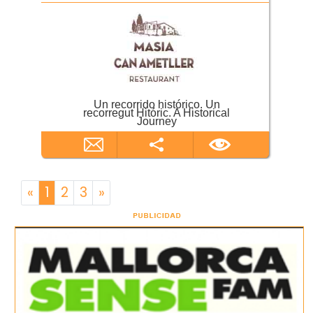
Un recorrido histórico. Un
recorregut Hitóric. A Historical
Journey
«
1
2
3
»