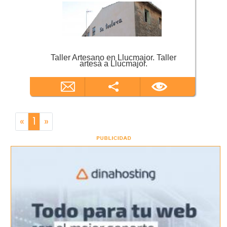
Taller Artesano en Llucmajor. Taller
artesà a Llucmajor.
«
1
»