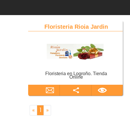
Floristeria Rioja Jardin
Floristeria en Logroño. Tienda
Online
«
1
»