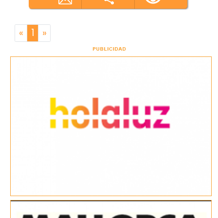
«
1
»