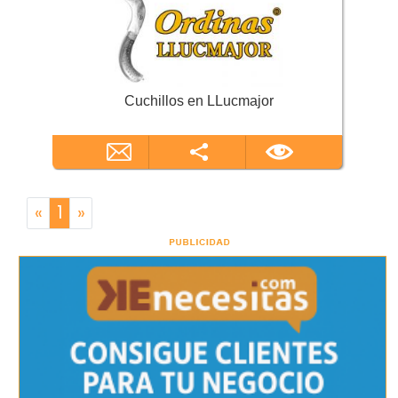
Cuchillos en LLucmajor
«
1
»