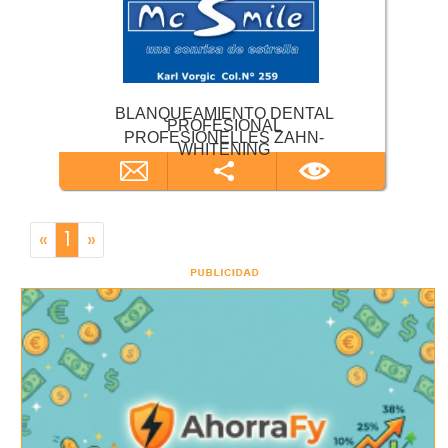
BLANQUEAMIENTO DENTAL
PROFESIONAL
PROFESIONELLES ZAHN-
WHITENING
«
1
»