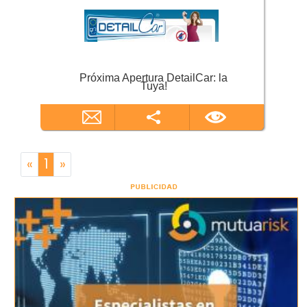
Próxima Apertura DetailCar: la
Tuya!
«
1
»