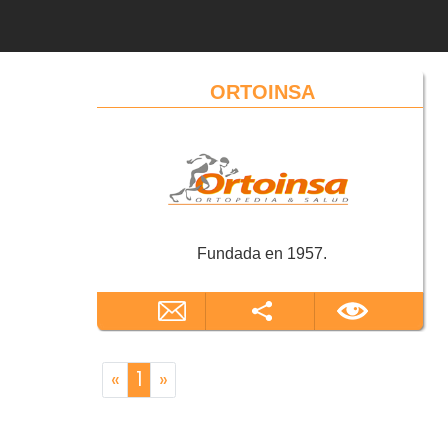
ORTOINSA
Fundada en 1957.
«
1
»