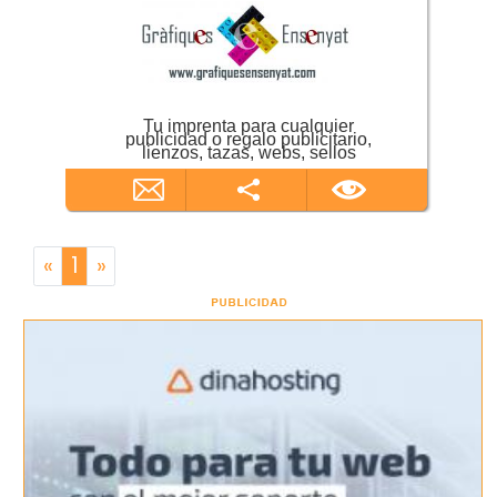
Tu imprenta para cualquier
publicidad o regalo publicitario,
lienzos, tazas, webs, sellos
«
1
»