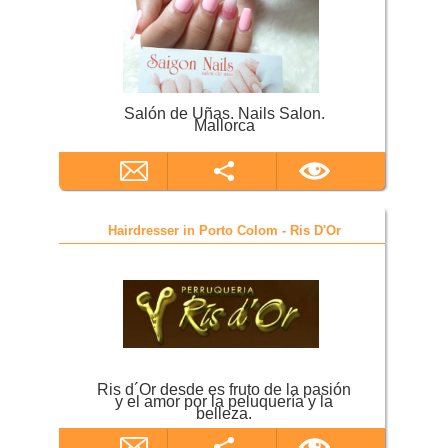
Salón de Uñas. Nails Salon.
Mallorca
Hairdresser in Porto Colom - Ris D'Or
Ris d´Or desde es fruto de la pasión
y el amor por la peluquería y la
belleza.