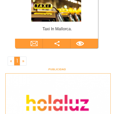
Taxi In Mallorca.
«
1
»