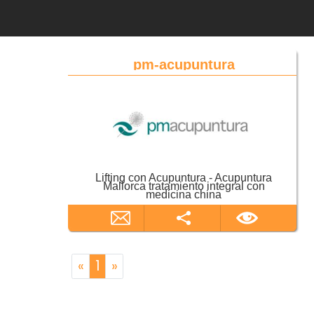
pm-acupuntura
Lifting con Acupuntura - Acupuntura
Mallorca tratamiento integral con
medicina china
«
1
»