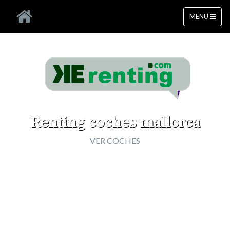
MENU
Renting coches mallorca
VER COCHES