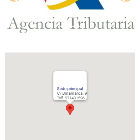
Sede principal
C/ Dinamarca, 9
Telf. 971401596