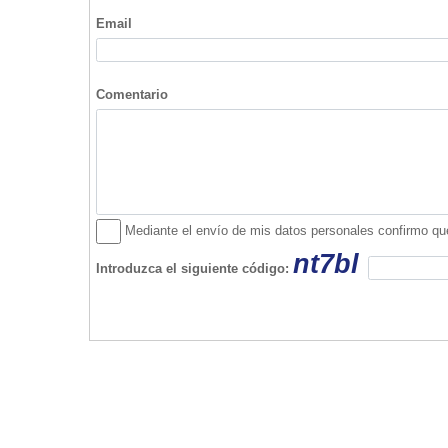
Audiological Palma
Carrer de la Missió, 38
Telf. 971720225
07003 Palma de Mallorca
Han comentado sobre esta empresa...
Ningún usuario ha realizado comentarios sob