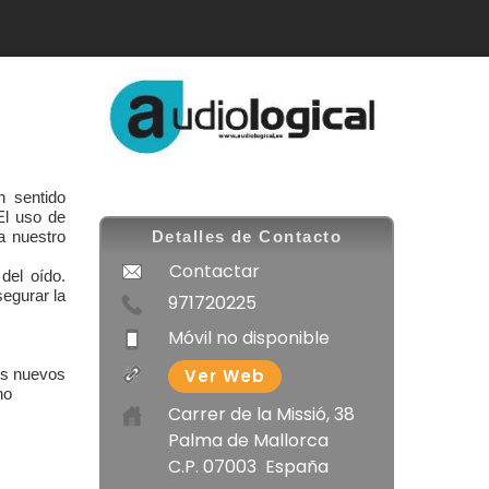
n sentido
El uso de
a nuestro
Detalles de Contacto
Contactar
del oído.
egurar la
971720225
Móvil no disponible
Ver Web
us nuevos
no
Carrer de la Missió, 38
Palma de Mallorca
C.P. 07003 España