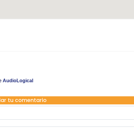
Audiological Palma
Carrer de la Missió, 38
Telf. 971720225