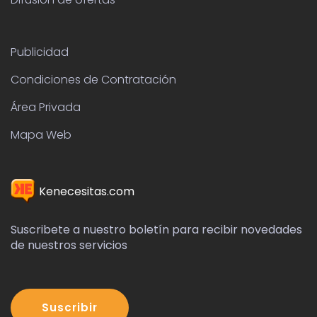
Suscribir
+34 623 485 527
Copyright ©
2026 All rights reserved | This
template is made with by
Colorlib