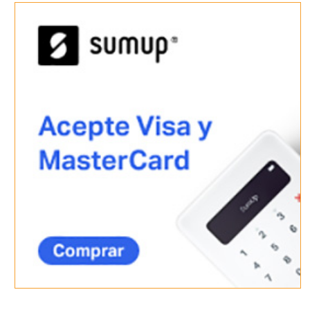
Ke somos
Kenews
Acceso email Comerciales
Ayudamos a Respiralia
FAQS
RSC