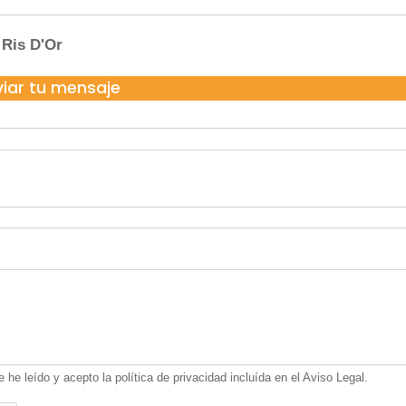
re
Hairdresser in Porto Colom - Ris D'Or