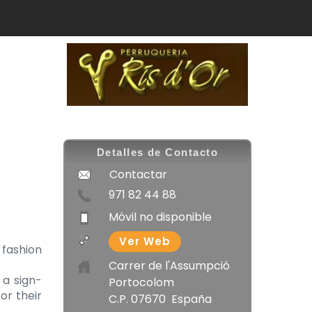
Detalles de Contacto
Contactar
971 82 44 88
Móvil no disponible
Ver Web
 fashion
Carrer de l'Assumpció
 a sign-
Portocolom
or their
C.P. 07670 España