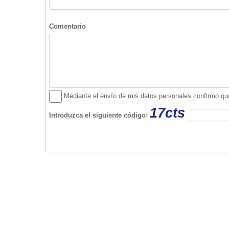
Ris D'Or
Carrer de l'Assumpció
Telf. 971 82 44 88
07670 Portocolom
Han comentado sobre esta empresa...