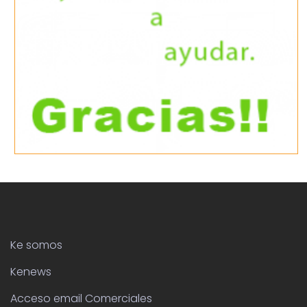
Ke somos
Kenews
Acceso email Comerciales
Ayudamos a Respiralia