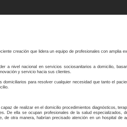
eciente creación que lidera un equipo de profesionales con amplia ex
er a nivel nacional en servicios sociosanitarios a domicilio, basa
nnovación y servicio hacia sus clientes.
 domiciliarios para resolver cualquier necesidad que tanto el paci
ilio.
al capaz de realizar en el domicilio procedimientos diagnósticos, tera
es. De ella se ocupan profesionales de la salud especializados, d
ue, de otra manera, habrían precisado atención en un hospital de 