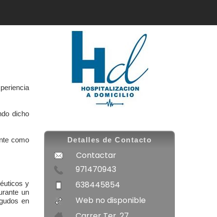
periencia
ndo dicho
ente como
Detalles de Contacto
Contactar
971470943
638445854
péuticos y
urante un
Web no disponible
agudos en
Carrer Ter, 27