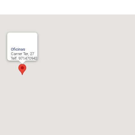
Oficinas
Carrer Ter, 27
Telf. 971470943