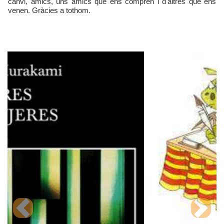
canvi, amics, uns amics que ens compren i d'altres que ens
venen. Gràcies a tothom.
Previous
Next