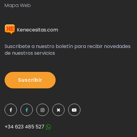
Suscribir
+34 623 485 527
Copyright ©
2026 All rights reserved | This
template is made with by
Colorlib