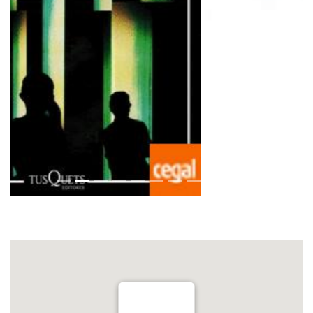
LLibreria LLuna
General Riera, 68
Telf. 971206527