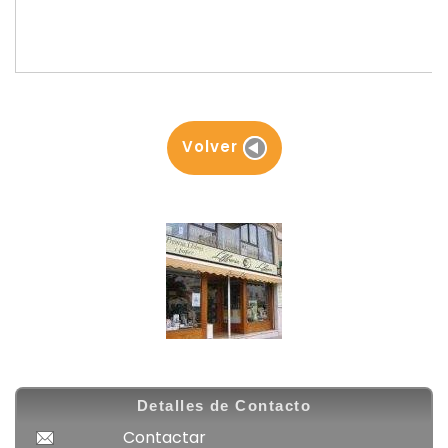
Detalles de Contacto
Contactar
971206527
Móvil no disponible
Ver Web
General Riera, 68
PALMA DE MALLORCA
C.P. 07010 ESPAÑA