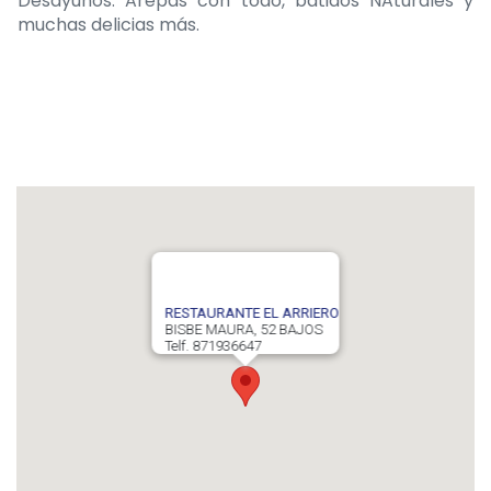
Desayunos: Arepas con todo, batidos NAturales y
muchas delicias más.
RESTAURANTE EL ARRIERO
BISBE MAURA, 52 BAJOS
Telf. 871936647