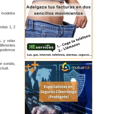
0 modelos
itas 1, 2
, y relax
iferentes
o podemos
e sonido,
ctual.