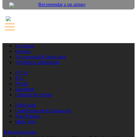
Recomendar a un amigo
Ke somos
Kenews
Acceso email Comerciales
Ayudamos a Respiralia
FAQS
RSC
Ayuda
Suscribete
Difusión de ofertas
Publicidad
Condiciones de Contratación
Área Privada
Mapa Web
Kenecesitas.com