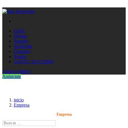
Calles
Ofertas
Agenda
Anúnciate
Contacto
Ayuda
LOGIN / ACCEDER
Acceso clientes
Anúnciate
inicio
Empresa
Empresa