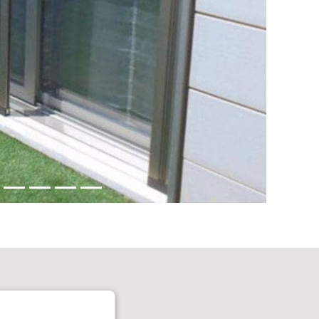
Mosquiteras Mallorca
Camino de Son Rapinya, 105
Telf. 971790619