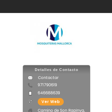
Detalles de Contacto
Contactar
971790619
646688639
Ver Web
Camino de Son Rapinya,