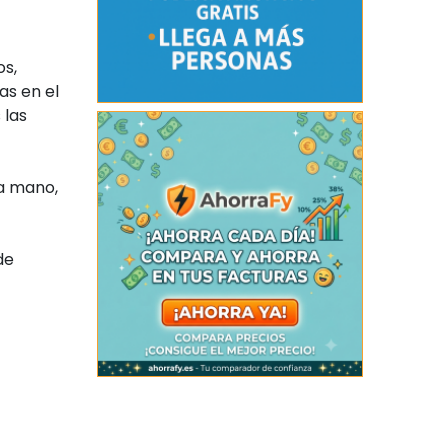
os,
as en el
 las
da mano,
de