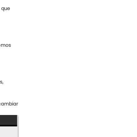
) que
nemos
s,
 cambiar