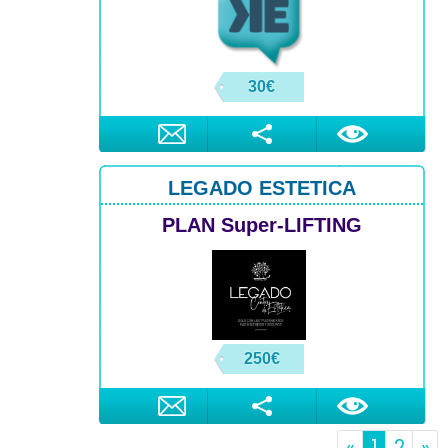
30€
LEGADO ESTETICA
PLAN Super-LIFTING
250€
«
1
2
»