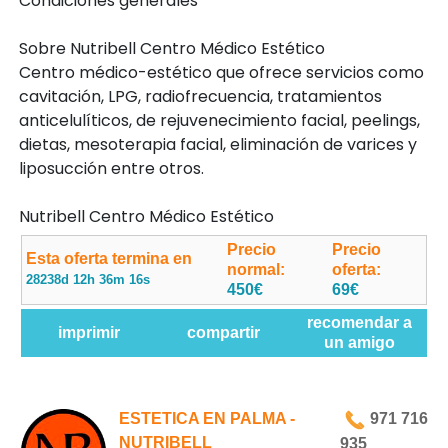
Condiciones generales
Sobre Nutribell Centro Médico Estético
Centro médico-estético que ofrece servicios como
cavitación, LPG, radiofrecuencia, tratamientos
anticelulíticos, de rejuvenecimiento facial, peelings,
dietas, mesoterapia facial, eliminación de varices y
liposucción entre otros.
Nutribell Centro Médico Estético
Precio
Precio
Esta oferta termina en
normal:
oferta:
28238d 12h 36m 15s
450€
69€
recomendar a
imprimir
compartir
un amigo
ESTETICA EN PALMA -
971 716
NUTRIBELL
935