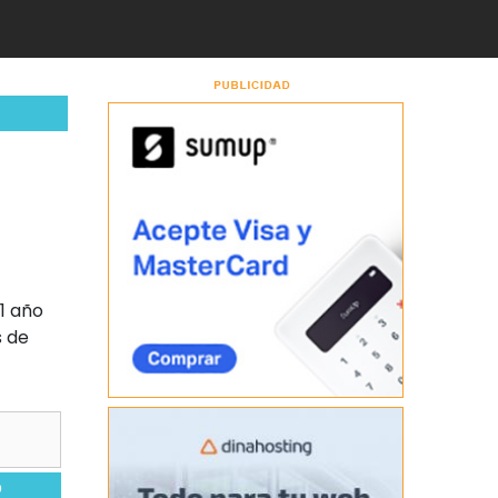
1 año
s de
o