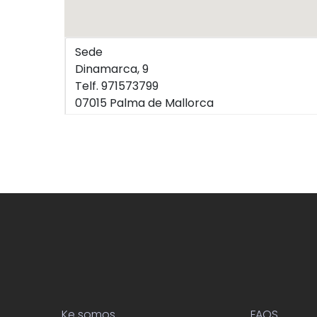
Sede
Dinamarca, 9
Telf. 971573799
07015 Palma de Mallorca
Ke somos
FAQS