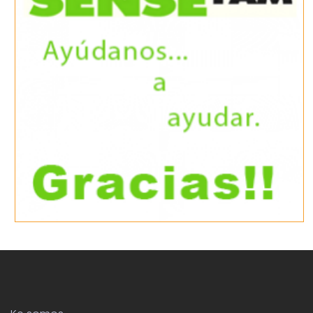
Ke somos
Kenews
Acceso email Comerciales
Ayudamos a Respiralia
FAQS