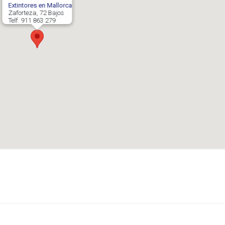
Extintores en Mallorca
Zaforteza, 72 Bajos
Telf. 911 863 279