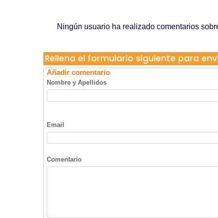
Extintores en Mallorca
Zaforteza, 72 Bajos
Telf. 911 863 279
07013 Palma de Mallorca
Han comentado sobre esta empresa...
Ningún usuario ha realizado comentarios sob